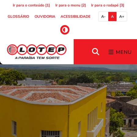
Ir para o conteúdo [1]
Ir para o menu [2]
Ir para o rodapé [3]
GLOSSÁRIO
OUVIDORIA
ACESSIBILIDADE
A-
A
A+
MENU