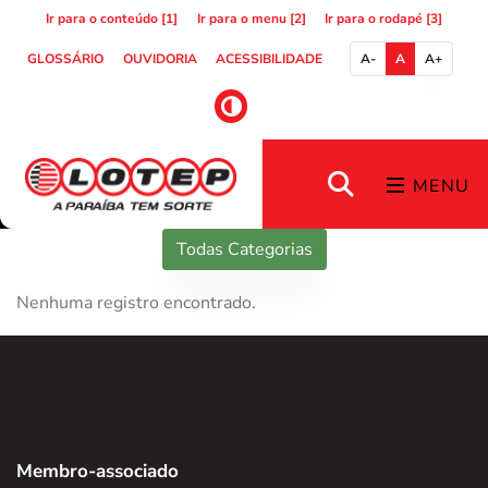
Ir para o conteúdo [1]
Ir para o menu [2]
Ir para o rodapé [3]
GLOSSÁRIO
OUVIDORIA
ACESSIBILIDADE
A-
A
A+
MENU
Todas Categorias
Nenhuma registro encontrado.
Membro-associado