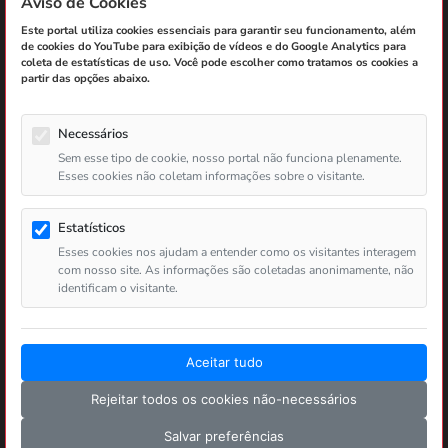
Aviso de Cookies
Jogos e Sorteios
Atendimento
Este portal utiliza cookies essenciais para garantir seu funcionamento, além
Autorizados
de cookies do YouTube para exibição de vídeos e do Google Analytics para
coleta de estatísticas de uso. Você pode escolher como tratamos os cookies a
partir das opções abaixo.
Contatos
Loteria Instantânea
Ouvidoria Lotep
Necessários
Aposta de Quota Fixa
Sem esse tipo de cookie, nosso portal não funciona plenamente.
Esses cookies não coletam informações sobre o visitante.
Passiva
Estatísticos
Esses cookies nos ajudam a entender como os visitantes interagem
com nosso site. As informações são coletadas anonimamente, não
Copyright ©
2026 LOTEP - Loteria do Estado da Paraíba.
identificam o visitante.
Todos os direitos reservados.
v6.0.68 - 30/07/2026 08:37
Aceitar tudo
Rejeitar todos os cookies não-necessários
Salvar preferências