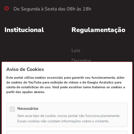
De Segunda à Sexta das 08h às 18h
Institucional
Regulamentação
Leis
Decretos
Aviso de Cookies
Portarias
Este portal utiliza cookies essenciais para garantir seu funcionamento, além
Termos de Cooperação
de cookies do YouTube para exibição de vídeos e do Google Analytics para
coleta de estatísticas de uso. Você pode escolher como tratamos os cookies a
partir das opções abaixo.
Jogos e Sorteios
Atendimento
Autorizados
Necessários
Sem esse tipo de cookie, nosso portal não funciona plenamente.
Contatos
Esses cookies não coletam informações sobre o visitante.
Loteria Instantânea
Ouvidoria Lotep