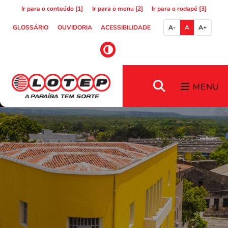
Ir para o conteúdo [1]
Ir para o menu [2]
Ir para o rodapé [3]
GLOSSÁRIO
OUVIDORIA
ACESSIBILIDADE
A-
A
A+
MENU