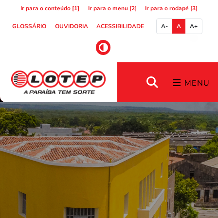
Ir para o conteúdo [1]
Ir para o menu [2]
Ir para o rodapé [3]
GLOSSÁRIO
OUVIDORIA
ACESSIBILIDADE
A-
A
A+
MENU