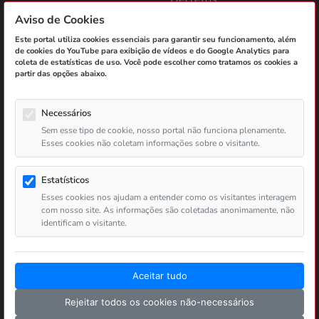
Aviso de Cookies
Portarias
Este portal utiliza cookies essenciais para garantir seu funcionamento, além
Termos de Cooperação
de cookies do YouTube para exibição de vídeos e do Google Analytics para
coleta de estatísticas de uso. Você pode escolher como tratamos os cookies a
partir das opções abaixo.
Jogos e Sorteios
Atendimento
Autorizados
Necessários
Sem esse tipo de cookie, nosso portal não funciona plenamente.
Contatos
Esses cookies não coletam informações sobre o visitante.
Loteria Instantânea
Ouvidoria Lotep
Estatísticos
Aposta de Quota Fixa
Esses cookies nos ajudam a entender como os visitantes interagem
Passiva
com nosso site. As informações são coletadas anonimamente, não
identificam o visitante.
Aceitar tudo
Copyright ©
2026 LOTEP - Loteria do Estado da Paraíba.
Todos os direitos reservados.
Rejeitar todos os cookies não-necessários