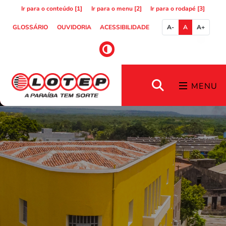
Ir para o conteúdo [1]
Ir para o menu [2]
Ir para o rodapé [3]
GLOSSÁRIO
OUVIDORIA
ACESSIBILIDADE
A-
A
A+
MENU