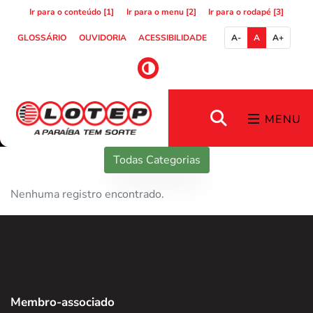
Ir para o conteúdo [1]
Ir para o menu [2]
Ir para o rodapé [3]
GLOSSÁRIO
OUVIDORIA
ACESSIBILIDADE
A-
A
A+
MENU
Todas Categorias
Nenhuma registro encontrado.
Membro-associado