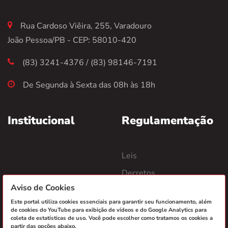
Rua Cardoso Viêira, 255, Varadouro
João Pessoa/PB - CEP: 58010-420
(83) 3241-4376 / (83) 98146-7191
De Segunda à Sexta das 08h às 18h
Institucional
Regulamentação
Leis
Decretos
Aviso de Cookies
Portarias
Este portal utiliza cookies essenciais para garantir seu funcionamento, além
Termos de Cooperação
de cookies do YouTube para exibição de vídeos e do Google Analytics para
coleta de estatísticas de uso. Você pode escolher como tratamos os cookies a
partir das opções abaixo.