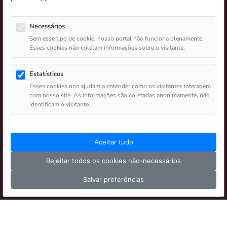
Jogos e Sorteios
Atendimento
Autorizados
Necessários
Sem esse tipo de cookie, nosso portal não funciona plenamente.
Contatos
Esses cookies não coletam informações sobre o visitante.
Loteria Instantânea
Ouvidoria Lotep
Estatísticos
Aposta de Quota Fixa
Esses cookies nos ajudam a entender como os visitantes interagem
Passiva
com nosso site. As informações são coletadas anonimamente, não
identificam o visitante.
Aceitar tudo
Copyright ©
2026 LOTEP - Loteria do Estado da Paraíba.
Todos os direitos reservados.
Rejeitar todos os cookies não-necessários
v6.0.68 - 30/07/2026 08:37
Salvar preferências